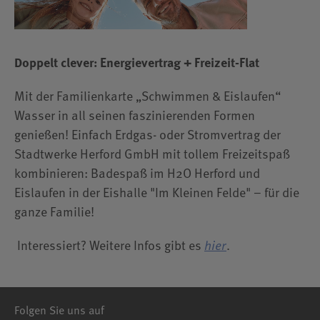
Gruppenanmeldung
Aqua Bootcamp
Floating Yoga Fitness
Doppelt clever: Energievertrag + Freizeit-Flat
Soundbath Floating Experience
Mit der Familienkarte „Schwimmen & Eislaufen“
Wasser in all seinen faszinierenden Formen
genießen! Einfach Erdgas- oder Stromvertrag der
Stadtwerke Herford GmbH mit tollem Freizeitspaß
kombinieren: Badespaß im H2O Herford und
Eislaufen in der Eishalle "Im Kleinen Felde" – für die
ganze Familie!
Interessiert? Weitere Infos gibt es
hier
.
Folgen Sie uns auf