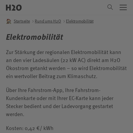
Menu
Rund ums H2O
Freizeitbad
Freizeitbad
Saunawelt
Saunawelt
Refugium
Refugium
Kurse
Kurse
Menu
Menu
DE
Startseite
Rund ums H2O
Elektromobilität
Bad
Saunen
Anwendungen
Aquakurse
EN
Elektromobilität
Rutschen
Aufgussplaner
Tagesarrangements / After Work
Babykurse
Kinderbereiche
Ruhezonen
Wohnmobil-Wellness
Schwimmkurse
Zur Stärkung der regionalen Elektromobilität kann
an den vier Ladesäulen (22 kW AC) direkt am H2O
Kindergeburtstag
Gastronomie
Liegenreservierung
Wassergymnastik
Ökostrom getankt werden – so wird Elektromobilität
Tabokiri Hörgeschichten
Schulungszentrum
Tauchkurse
ein wertvoller Beitrag zum Klimaschutz.
Baderegeln
Rund um den Besuch
Relaqua
Über Ihre Fahrstrom-App, Ihre Fahrstrom-
Kundenkarte oder mit Ihrer EC-Karte kann jeder
Vereine
DIY Wohlfühltage
Aqua-Baby-Move
Stecker bedient und der Ladevorgang gestartet
Gastronomie
Gesundheitsfasten
werden.
Barrierefreiheit
Natur-Entspannungstag
Kosten: 0,42 €/ kWh