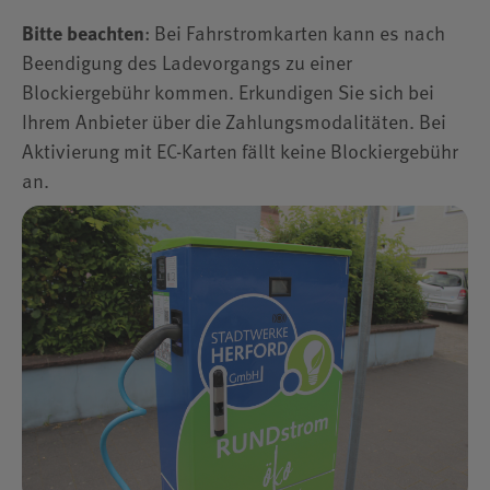
Gruppenanmeldung
Aqua Bootcamp
Bitte beachten
: Bei Fahrstromkarten kann es nach
Beendigung des Ladevorgangs zu einer
Floating Yoga Fitness
Blockiergebühr kommen. Erkundigen Sie sich bei
Ihrem Anbieter über die Zahlungsmodalitäten. Bei
Soundbath Floating Experience
Aktivierung mit EC-Karten fällt keine Blockiergebühr
an.