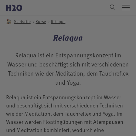
Menu
Rund ums H2O
Rund ums H2O
Freizeitbad
Freizeitbad
Saunawelt
Saunawelt
Refugium
Refugium
Kurse
Menu
Menu
DE
Startseite
Kurse
Relaqua
Bad
Saunen
Anwendungen
Aktiv
EN
Relaqua
Rutschen
Aufgussplaner
Tagesarrangements / After Work
Events
Kinderbereiche
Ruhezonen
Wohnmobil-Wellness
News
Relaqua ist ein Entspannungskonzept im
Kindergeburtstag
Gastronomie
Liegenreservierung
Wohnmobilhafen
Wasser und beschäftigt sich mit verschiedenen
Techniken wie der Meditation, dem Tauchreflex
Tabokiri Hörgeschichten
Schulungszentrum
Herford erleben
und Yoga.
Baderegeln
Rund um den Besuch
Elektromobilität
Relaqua ist ein Entspannungskonzept im Wasser
Vereine
DIY Wohlfühltage
und beschäftigt sich mit verschiedenen Techniken
wie der Meditation, dem Tauchreflex und Yoga. Im
Gastronomie
Wasser werden Floatingübungen mit Atempausen
Barrierefreiheit
und Meditation kombiniert, wodurch eine