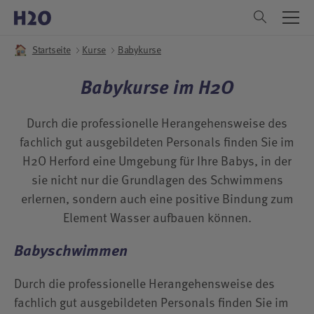
Menu
Rund ums H2O
Rund ums H2O
Freizeitbad
Freizeitbad
Saunawelt
Saunawelt
Refugium
Refugium
Kurse
Menu
Menu
DE
Startseite
Kurse
Babykurse
Bad
Saunen
Anwendungen
Aktiv
EN
Babykurse im H2O
Rutschen
Aufgussplaner
Tagesarrangements / After Work
Events
Kinderbereiche
Ruhezonen
Wohnmobil-Wellness
News
Durch die professionelle Herangehensweise des
fachlich gut ausgebildeten Personals finden Sie im
Kindergeburtstag
Gastronomie
Liegenreservierung
Wohnmobilhafen
H2O Herford eine Umgebung für Ihre Babys, in der
Tabokiri Hörgeschichten
Schulungszentrum
Herford erleben
sie nicht nur die Grundlagen des Schwimmens
erlernen, sondern auch eine positive Bindung zum
Baderegeln
Rund um den Besuch
Elektromobilität
Element Wasser aufbauen können.
Vereine
DIY Wohlfühltage
Babyschwimmen
Gastronomie
Durch die professionelle Herangehensweise des
Barrierefreiheit
fachlich gut ausgebildeten Personals finden Sie im