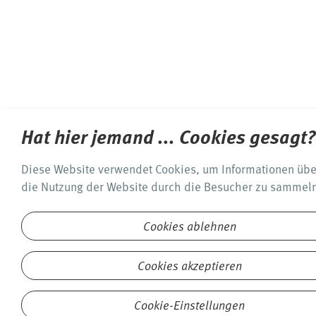
Hat hier jemand ... Cookies gesagt?
Diese Website verwendet Cookies, um Informationen übe
die Nutzung der Website durch die Besucher zu sammel
Diese Cookies helfen uns dabei, Ihnen ein hochwertiges
Online-Erlebnis zu bieten und diese Website zu
Cookies ablehnen
optimieren. Mit dem Klick auf den Button "Cookies
akzeptieren" erklären Sie sich mit der Verwendung von
Cookies akzeptieren
Cookies einverstanden. Detaillierte Informationen finden
Sie in
unserer Datenschutzerklärung
.
Cookie-Einstellungen