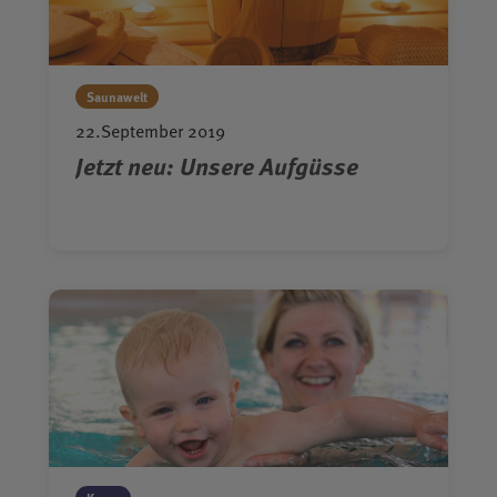
Gruppenanmeldung
Aqua Bootcamp
Floating Yoga Fitness
Saunawelt
Soundbath Floating Experience
22.September 2019
Jetzt neu: Unsere Aufgüsse